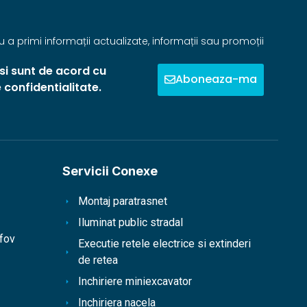
 a primi informații actualizate, informații sau promoții
 si sunt de acord cu
Aboneaza-ma
e confidentialitate.
Servicii Conexe
Montaj paratrasnet
Iluminat public stradal
lfov
Executie retele electrice si extinderi
de retea
Inchiriere miniexcavator
Inchiriera nacela