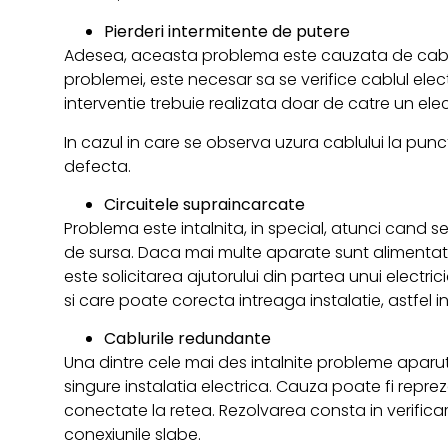
Pierderi intermitente de putere
Adesea, aceasta problema este cauzata de cabluri
problemei, este necesar sa se verifice cablul elect
interventie trebuie realizata doar de catre un elec
In cazul in care se observa uzura cablului la pun
defecta.
Circuitele supraincarcate
Problema este intalnita, in special, atunci cand s
de sursa. Daca mai multe aparate sunt alimentate i
este solicitarea ajutorului din partea unui elect
si care poate corecta intreaga instalatie, astfel in
Cablurile redundante
Una dintre cele mai des intalnite probleme aparut
singure instalatia electrica. Cauza poate fi repr
conectate la retea. Rezolvarea consta in verificar
conexiunile slabe.