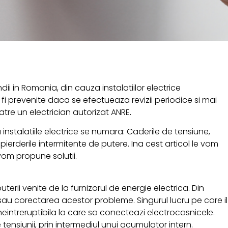
dii in Romania, din cauza instalatiilor electrice
i prevenite daca se efectueaza revizii periodice si mai
tre un electrician autorizat ANRE
.
nstalatiile electrice se numara: Caderile de tensiune,
pierderile intermitente de putere. Ina cest articol le vom
vom propune solutii.
erii venite de la furnizorul de energie electrica. Din
 sau corectarea acestor probleme. Singurul lucru pe care il
neintreruptibila la care sa conecteazi electrocasnicele.
e tensiunii, prin intermediul unui acumulator intern.