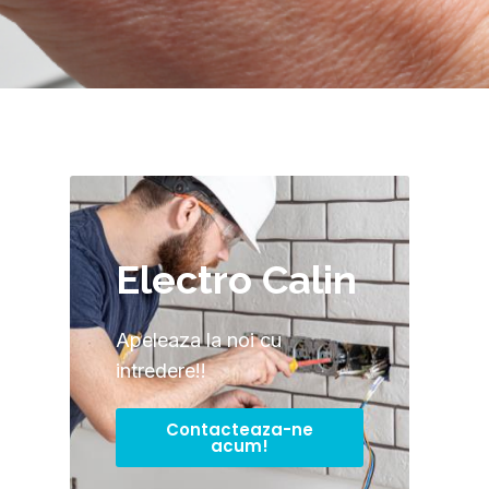
Electro Calin
Apeleaza la noi cu
intredere!!
Contacteaza-ne
acum!