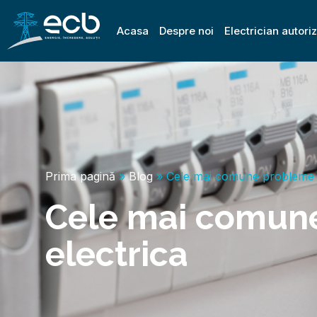
Acasa
Despre noi
Electrician autori
Prima pagină
»
Blog
»
Cele mai comune probleme in
Cele mai comune
electrica