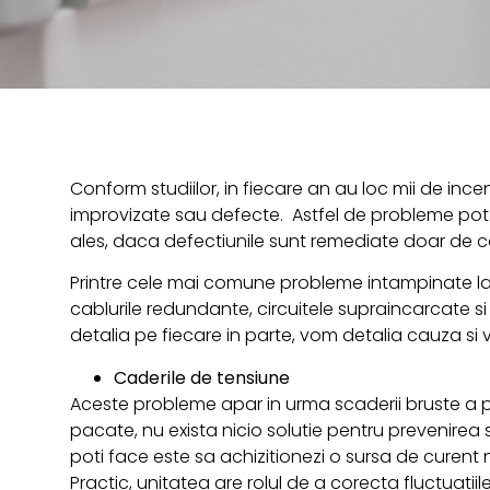
Conform studiilor, in fiecare an au loc mii de incen
improvizate sau defecte. Astfel de probleme pot f
ales, daca defectiunile sunt remediate doar de ca
Printre cele mai comune probleme intampinate la i
cablurile redundante, circuitele supraincarcate si 
detalia pe fiecare in parte, vom detalia cauza si 
Caderile de tensiune
Aceste probleme apar in urma scaderii bruste a put
pacate, nu exista nicio solutie pentru prevenirea
poti face este sa achizitionezi o sursa de curent 
Practic, unitatea are rolul de a corecta fluctuatiil