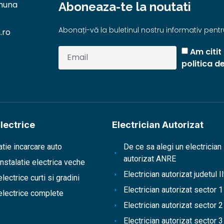
omuna
Aboneaza-te la noutati
Abonați-vă la buletinul nostru informativ pentru
.ro
Am citit
politica d
Electrice
Electrician Autorizat
atie incarcare auto
De ce sa alegi un electrician
autorizat ANRE
instalatie electrica veche
Electrician autorizat judetul I
electrice curti si gradini
Electrician autorizat sector 1
 electrice complete
Electrician autorizat sector 2
Electrician autorizat sector 3