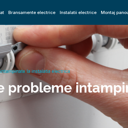
zat
Bransamente electrice
Instalatii electrice
Montaj panou
tampinate la instalatia electrica
 probleme intampina