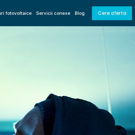
Cere oferta
ri fotovoltaice
Servicii conexe
Blog