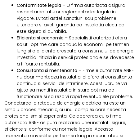
Conformitate legala –
O firma autorizata asigura
respectarea tuturor reglementarilor legale in
vigoare. Evitati astfel sanctiuni sau probleme
ulterioare si aveti garantia ca instalatia electrica
este sigura si durabila.
Eficienta si economie
– Specialistii autorizati ofera
solutii optime care conduc la economii pe termen
lung si o eficienta crescuta a consumului de energie.
Investitia initiala in servicii profesionale se dovedeste
a fi foarte rentabila.
Consultanta si mentenanta
– Firmele autorizate ANRE
nu doar monteaza instalatia, ci ofera si consultanta
continua si servicii de intretinere. Acest lucru te va
ajuta sa mentii instalatia in stare optima de
functionare si sa rezolvi rapid eventualele probleme.
Conectarea la reteaua de energie electrica nu este un
simplu proces mecanic, ci unul complex care necesita
profesionalism si experienta. Colaborarea cu o firma
autorizata ANRE asigura realizarea unei instalatii sigure,
eficiente si conforme cu normele legale. Aceasta
reprezinta o investitie pe termen lung in securitatea si