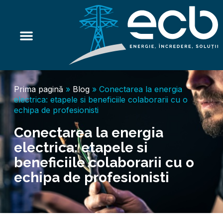
Electrician autorizat
Bransamente electrice
Instalatii electrice
Montaj panouri fotovoltaice
Servicii conexe
Prima pagină
»
Blog
»
Conectarea la energia
electrica: etapele si beneficiile colaborarii cu o
echipa de profesionisti
Conectarea la energia
electrica: etapele si
beneficiile colaborarii cu o
echipa de profesionisti